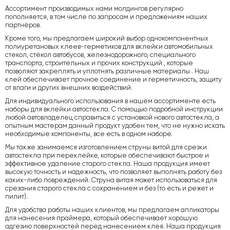
Ассортимент производимых нами молдингов регулярно
пополняется, в том числе по запросам и предложениям наших
партнёров.
Кроме того, мы предлагаем широкий выбор однокомпонентных
полиуретановых клеев-герметиков для вклейки автомобильных
стекол, стёкол автобусов, железнодорожного, специального
транспорта, строительных и прочих конструкций , которые
позволяют закреплять и уплотнять различные материалы . Наш
клей обеспечивает прочное соединение и герметичность, защиту
от влаги и других внешних воздействий.
Для индивидуального использования в нашем ассортименте есть
наборы для вклейки автостекла. С помощью подробной инструкции
любой автовладелец справиться с установкой нового автостекла, а
опытным мастерам данный продукт удобен тем, что не нужно искать
необходимые компоненты, все есть в одном наборе.
Мы также занимаемся изготовлением струны витой для срезки
автостекла при переклейке, которые обеспечивают быстрое и
эффективное удаление старого стекла. Наша продукция имеет
высокую точность и надежность, что позволяет выполнять работу без
каких-либо повреждений. Струна витая может использоваться для
срезания старого стекла с сохранением и без (то есть и режет и
пилит).
Для удобства работы наших клиентов, мы предлагаем апликаторы
для нанесения праймера, который обеспечивает хорошую
адгезию поверхностей перед нанесением клея. Наша продукция