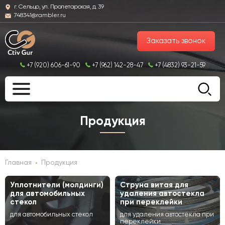
г. Сельцо, ул. Пролетарская, д. 39
748341@rambler.ru
Заказать звонок
+7 (920) 606-61-90
+7 (962) 142-28-47
+7 (4832) 93-21-59
Продукция
Главная
Продукция
•
Уплотнители (молдинги)
Струна витая для
для автомобильных
удаления автостекла
стекол
при переклейки
для автомобильных стекол
для удаления автостекла при
переклейки