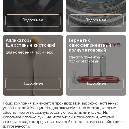
Подробнее
Подробнее
Апликаторы
Герметик
(шерстяные кисточки)
однокомпонентный
полиуретановый
для нанесения праймера
однокомпонентный
полиуретановый
Подробнее
Подробнее
Наша компания занимается производством высококачественных
уплотнителей (молдингов) для автомобильных стёкол , которые
обеспечивают надежную защиту от воды, пыли и шума. Мы
используем только лучшие материалы и технологии, которые
позволяют создать продукты с высокой степенью износостойкости и
долговечности.